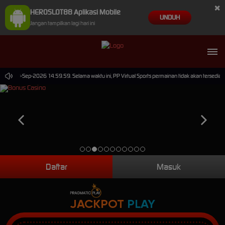
×
HEROSLOT88 Aplikasi Mobile
UNDUH
Jangan tampilkan lagi hari ini
hw****ys Berhasil Withdraw Rp 4.427.000,00
mpai 30-Sep-2026 14.59.59. Selama waktu ini, PP Virtual Sports permainan tidak akan tersedia
Daftar
Masuk
JACKPOT
PLAY