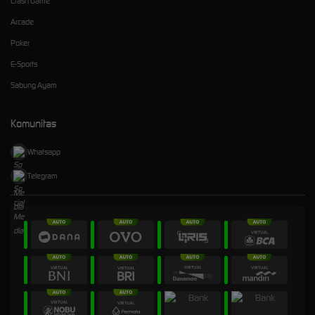
Crash Game
Arcade
Poker
E-Sports
Sabung Ayam
Komunitas
Whatsapp
Telegram