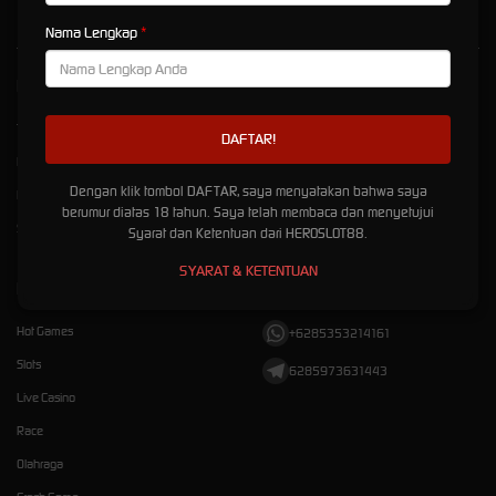
Nama Lengkap
Kebijaksanaan
Platform
Tentang HEROSLOT88
Promosi
Responsible Gambling
Loyalty
Dengan klik tombol DAFTAR, saya menyatakan bahwa saya
Pusat Bantuan
Referral
berumur diatas 18 tahun. Saya telah membaca dan menyetujui
Syarat dan Ketentuan
Syarat dan Ketentuan dari HEROSLOT88.
SYARAT & KETENTUAN
Kategori
Dukungan
Hot Games
+6285353214161
Slots
6285973631443
Live Casino
Race
Olahraga